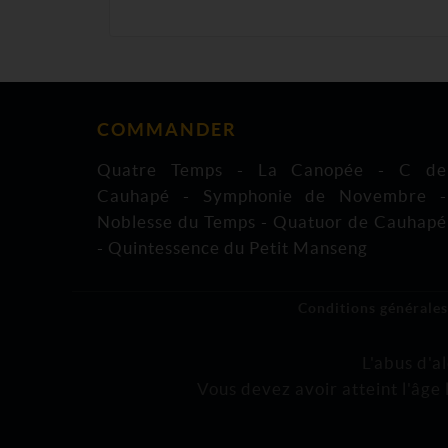
COMMANDER
Quatre Temps
-
La Canopée
-
C de
Cauhapé
-
Symphonie de Novembre
-
Noblesse du Temps
-
Quatuor de Cauhapé
-
Quintessence du Petit Manseng
Conditions générales
L'abus d'a
Vous devez avoir atteint l'âge 