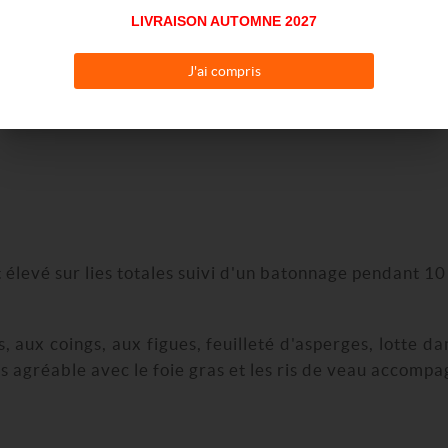
LIVRAISON AUTOMNE 2027
us. Cueilli à l’époque des grands moelleux.
J'ai compris
 élevé sur lies totales suivi d'un batonnage pendant 10
 aux coings, aux figues, feuilleté d'asperges, lotte da
s agréable avec le foie gras et les ris de veau accompa