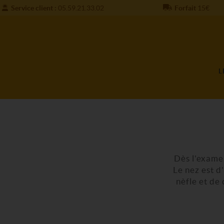
Service client :
05.59.21.33.02
Forfait
15€
L
Dès l'examen
Le nez est d
nèfle et de