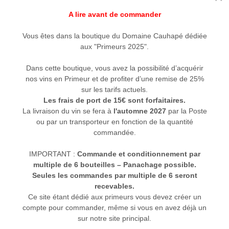
A lire avant de commander
Vous êtes dans la boutique du Domaine Cauhapé dédiée
aux "Primeurs 2025".
e
Dans cette boutique, vous avez la possibilité d’acquérir
nos vins en Primeur et de profiter d’une remise de 25%
sur les tarifs actuels.
 vin apparait à travers sa jolie robe dorée. Le nez est
Les frais de port de 15€ sont forfaitaires.
et de coing pour finir après aération sur des notes de 
La livraison du vin se fera à
l'automne 2027
par la Poste
ou par un transporteur en fonction de la quantité
vin assurément généreux et élancé. Savoureux et puiss
commandée.
nt compotés aux notes fumées et épicées. La fin de bouch
t apportent beaucoup de vivacité.
IMPORTANT :
Commande et conditionnement par
multiple de 6 bouteilles – Panachage possible.
Seules les commandes par multiple de 6 seront
recevables.
Ce site étant dédié aux primeurs vous devez créer un
compte pour commander, même si vous en avez déjà un
sur notre site principal.