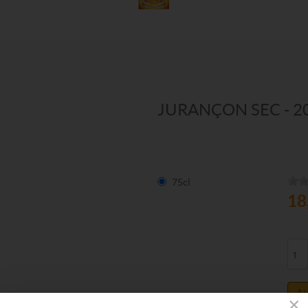
JURANÇON SEC - 2
75cl
18
Aj
×