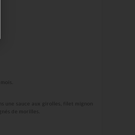
 mois.
ns une sauce aux girolles, filet mignon
gnés de morilles.