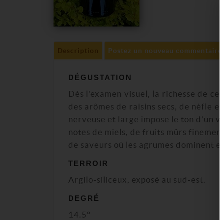
Description
Postez un nouveau commentair
DÉGUSTATION
Dès l'examen visuel, la richesse de ce
des arômes de raisins secs, de nèfle 
nerveuse et large impose le ton d'un 
notes de miels, de fruits mûrs fineme
de saveurs où les agrumes dominent e
TERROIR
Argilo-siliceux, exposé au sud-est.
DEGRÉ
14.5°