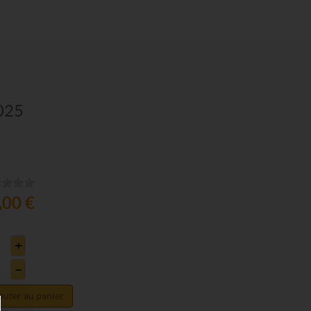
025
,00 €
+
–
outer au panier