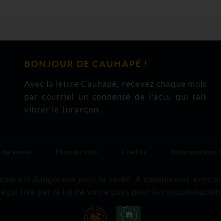
BONJOUR DE CAUHAPÉ !
Avec la lettre Cauhapé, recevez chaque mois
par courriel un condensé de l’actu qui fait
vibrer le Jurançon.
 de vente
Plan du site
Crédits
Informations 
lcool est dangereux pour la santé. A consommer avec 
légal fixé par la loi de votre pays pour la consommation 