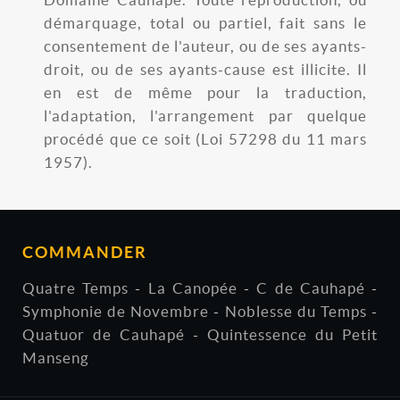
Domaine Cauhapé. Toute reproduction, ou
démarquage, total ou partiel, fait sans le
consentement de l'auteur, ou de ses ayants-
droit, ou de ses ayants-cause est illicite. Il
en est de même pour la traduction,
l'adaptation, l'arrangement par quelque
procédé que ce soit (Loi 57298 du 11 mars
1957).
COMMANDER
Quatre Temps
-
La Canopée
-
C de Cauhapé
-
Symphonie de Novembre
-
Noblesse du Temps
-
Quatuor de Cauhapé
-
Quintessence du Petit
Manseng